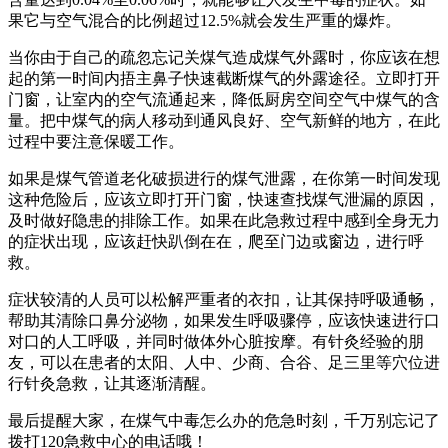
果它与空气混合的比例超过12.5%就会发生严重的爆炸。
当你由于自己的疏忽忘记关煤气造成煤气外露时，你应该在想
起的第一时间内捂主鼻子快速截断煤气的外露途径。立即打开
门窗，让室内的空气流通起来，降低厨房空间空气中煤气的含
量。把中煤气的病人移动到通风良好、空气新鲜的地方，在此
过程中要注意保暖工作。
如果是煤气管道老化破损进行的煤气泄露，在你第一时间发现
这种危险后，应该立即打开门窗，快速查找煤气泄漏的原因，
及时做好隐患的排除工作。如果在此急救过程中感到全身无力
的症状出现，应该赶快趴倒在在，爬至门边或窗边，进行呼
救。
症状较清的人员可以松解严重者的衣扣，让其保持呼吸通畅，
帮助其清除口鼻分泌物，如果发生呼吸骤停，应该快速进行口
对口的人工呼吸，并同时做体外心脏按摩。有针灸经验的朋
友，可以在患者的太阳、人中、少商、合谷、足三里等穴位进
行针灸急救，让其逐渐清醒。
最后提醒大家，在煤气中毒怎么办的危急时刻，千万别忘记了
拨打120急救中心的电话哦！