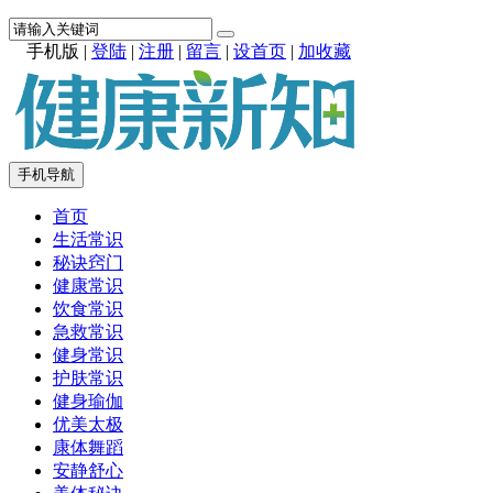
手机版
|
登陆
|
注册
|
留言
|
设首页
|
加收藏
手机导航
首页
生活常识
秘诀窍门
健康常识
饮食常识
急救常识
健身常识
护肤常识
健身瑜伽
优美太极
康体舞蹈
安静舒心