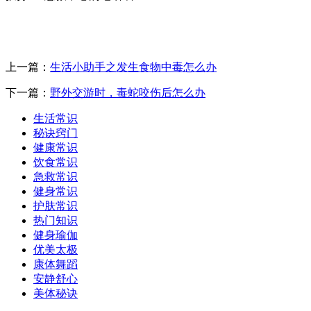
上一篇：
生活小助手之发生食物中毒怎么办
下一篇：
野外交游时，毒蛇咬伤后怎么办
生活常识
秘诀窍门
健康常识
饮食常识
急救常识
健身常识
护肤常识
热门知识
健身瑜伽
优美太极
康体舞蹈
安静舒心
美体秘诀