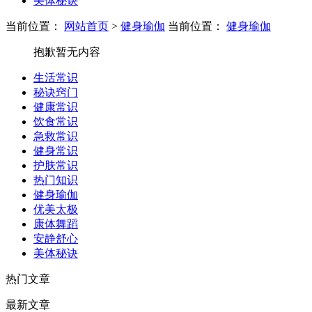
美体秘诀
当前位置：
网站首页
>
健身瑜伽
当前位置：
健身瑜伽
抱歉暂无内容
生活常识
秘诀窍门
健康常识
饮食常识
急救常识
健身常识
护肤常识
热门知识
健身瑜伽
优美太极
康体舞蹈
安静舒心
美体秘诀
热门文章
最新文章