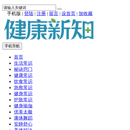
手机版
|
登陆
|
注册
|
留言
|
设首页
|
加收藏
手机导航
首页
生活常识
秘诀窍门
健康常识
饮食常识
急救常识
健身常识
护肤常识
健身瑜伽
优美太极
康体舞蹈
安静舒心