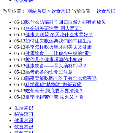
美体秘诀
当前位置：
网站首页
>
饮食常识
当前位置：
饮食常识
05-13
吃什么防辐射？回归自然方能有的放矢
05-13
冬令进补要注意“因人而异”
05-13
健康大联盟 冬天吃什么水果好？
05-13
如何让失眠远离我们的幸福生活
05-13
冬季怎样吃火锅才能美味又健康
05-13
健康饮食——让你少中糖的“毒”
05-13
教你几个健康喝酒的小知识
05-13
健康饮食——骨头汤补钙吗？
05-13
高考必备的饮食三注意
05-13
隔夜菜能吃吗？吃了有什么危害吗
05-13
科学家称“植物油”做饭致癌
05-13
吃葡萄干 到底要不要清洗？
05-13
夏季吃得苦中苦 祛火又下暑
生活常识
秘诀窍门
健康常识
饮食常识
急救常识