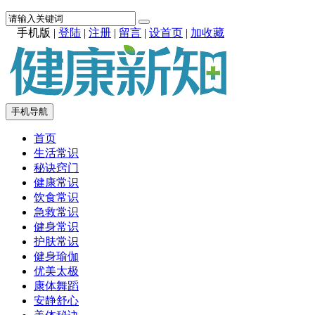
手机版
|
登陆
|
注册
|
留言
|
设首页
|
加收藏
手机导航
首页
生活常识
秘诀窍门
健康常识
饮食常识
急救常识
健身常识
护肤常识
健身瑜伽
优美太极
康体舞蹈
安静舒心