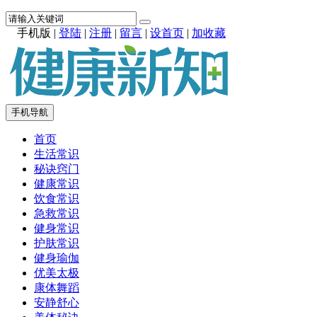
手机版
|
登陆
|
注册
|
留言
|
设首页
|
加收藏
手机导航
首页
生活常识
秘诀窍门
健康常识
饮食常识
急救常识
健身常识
护肤常识
健身瑜伽
优美太极
康体舞蹈
安静舒心