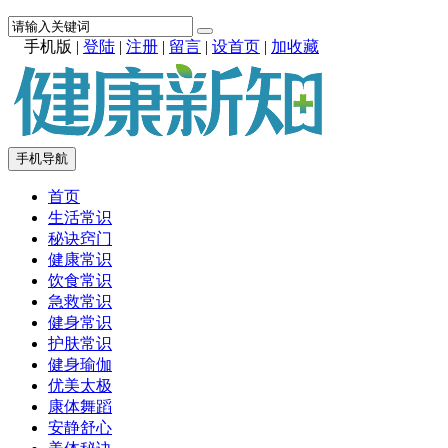
手机版
|
登陆
|
注册
|
留言
|
设首页
|
加收藏
手机导航
首页
生活常识
秘诀窍门
健康常识
饮食常识
急救常识
健身常识
护肤常识
健身瑜伽
优美太极
康体舞蹈
安静舒心