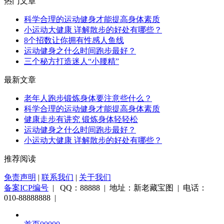
热门文章
科学合理的运动健身才能提高身体素质
小运动大健康 详解散步的好处有哪些？
8个招数让你拥有性感人鱼线
运动健身之什么时间跑步最好？
三个秘方打造迷人“小腰精”
最新文章
老年人跑步锻炼身体要注意些什么？
科学合理的运动健身才能提高身体素质
健康走步有讲究 锻炼身体轻轻松
运动健身之什么时间跑步最好？
小运动大健康 详解散步的好处有哪些？
推荐阅读
免责声明
|
联系我们
|
关于我们
备案ICP编号
| QQ：88888 | 地址：新老藏宝图 | 电话：
010-88888888 |