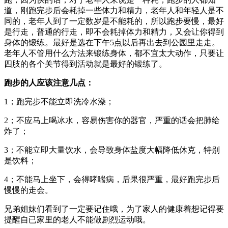
道，刚跑完步后会耗掉一些体力和精力，老年人和年轻人是不
同的，老年人到了一定数岁是不能耗的，所以跑步要慢，最好
是行走，普通的行走，即不会耗掉体力和精力，又会让你得到
身体的锻练。最好是选在下午5点以后再出去到公园里走走。
老年人不管用什么方法来锻练身体，都不宜太大动作，只要让
四肢的各个关节得到活动就是最好的锻练了。
跑步的人应该注意几点：
1；跑完步不能立即洗冷水澡；
2；不应马上喝冰水，容易伤害你的器官，严重的话会把肺给
炸了；
3；不能立即大量饮水，会导致身体盐度大幅降低休克，特别
是饮料；
4；不能马上坐下，会得哮喘病，后果很严重，最好跑完步后
慢慢的走会。
兄弟姐妹们看到了一定要记住哦，为了家人的健康着想记得要
提醒自已家里的老人不能做剧烈运动哦。