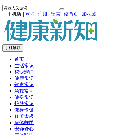
手机版
|
登陆
|
注册
|
留言
|
设首页
|
加收藏
手机导航
首页
生活常识
秘诀窍门
健康常识
饮食常识
急救常识
健身常识
护肤常识
健身瑜伽
优美太极
康体舞蹈
安静舒心