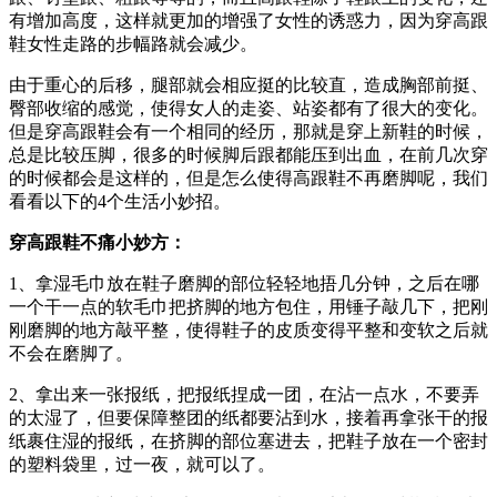
有增加高度，这样就更加的增强了女性的诱惑力，因为穿高跟
鞋女性走路的步幅路就会减少。
由于重心的后移，腿部就会相应挺的比较直，造成胸部前挺、
臀部收缩的感觉，使得女人的走姿、站姿都有了很大的变化。
但是穿高跟鞋会有一个相同的经历，那就是穿上新鞋的时候，
总是比较压脚，很多的时候脚后跟都能压到出血，在前几次穿
的时候都会是这样的，但是怎么使得高跟鞋不再磨脚呢，我们
看看以下的4个生活小妙招。
穿高跟鞋不痛小妙方：
1、拿湿毛巾放在鞋子磨脚的部位轻轻地捂几分钟，之后在哪
一个干一点的软毛巾把挤脚的地方包住，用锤子敲几下，把刚
刚磨脚的地方敲平整，使得鞋子的皮质变得平整和变软之后就
不会在磨脚了。
2、拿出来一张报纸，把报纸捏成一团，在沾一点水，不要弄
的太湿了，但要保障整团的纸都要沾到水，接着再拿张干的报
纸裹住湿的报纸，在挤脚的部位塞进去，把鞋子放在一个密封
的塑料袋里，过一夜，就可以了。