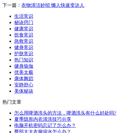
下一篇：
衣物清洁妙招 懒人快速变达人
生活常识
秘诀窍门
健康常识
饮食常识
急救常识
健身常识
护肤常识
热门知识
健身瑜伽
优美太极
康体舞蹈
安静舒心
美体秘诀
热门文章
怎么用啤酒洗头的方法，啤酒洗头有什么好处吗?
夏季隐形内衣清洗技巧分享
电脑开机密码忘记了怎么办？
臀部太大衣服缩水怎么办？