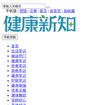
手机版
|
登陆
|
注册
|
留言
|
设首页
|
加收藏
手机导航
首页
生活常识
秘诀窍门
健康常识
饮食常识
急救常识
健身常识
护肤常识
健身瑜伽
优美太极
康体舞蹈
安静舒心