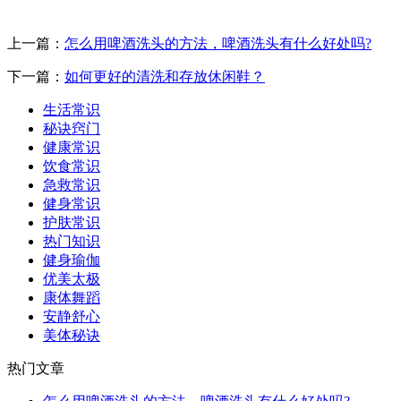
上一篇：
怎么用啤酒洗头的方法，啤酒洗头有什么好处吗?
下一篇：
如何更好的清洗和存放休闲鞋？
生活常识
秘诀窍门
健康常识
饮食常识
急救常识
健身常识
护肤常识
热门知识
健身瑜伽
优美太极
康体舞蹈
安静舒心
美体秘诀
热门文章