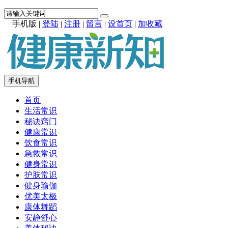
手机版
|
登陆
|
注册
|
留言
|
设首页
|
加收藏
手机导航
首页
生活常识
秘诀窍门
健康常识
饮食常识
急救常识
健身常识
护肤常识
健身瑜伽
优美太极
康体舞蹈
安静舒心