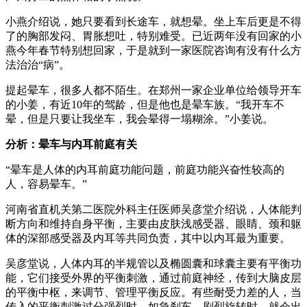
小燕介绍说，她只要看到长途车，就想晕。坐上车后更是不得
了的胸部发闷、胃胀想吐，特别难受。已近两年没有回家的小
燕今年春节特别想回家，于是就到一家医院咨询有没有什么方
法治治“病”。
提起晕车，很多人都不陌生。在郑州一家企业单位给领导开车
的小姜，有近10年的驾龄，但是他也是晕车族。“我开车不
晕，但是只要让我坐车，我会晕得一塌糊涂。”小姜说。
分析：晕车与内耳前庭有关
“晕车是人体的内耳前庭功能问题，前庭功能兴奋性较高的
人，容易晕车。”
河南省直机关第二医院外科主任医师吴彦堂介绍说，人体能判
断方向和维持自身平衡，主要由皮肤浅感受器、眼睛、颈和躯
体的深部感受器及内耳等共同负责，其中以内耳最为重要。
吴彦堂说，人体内耳的半规管以及椭圆囊和球囊主要有平衡功
能，它们接受外界的平衡刺激，通过前庭神经，传到大脑皮层
的平衡中枢，来调节、管理平衡反应。有些耐受力差的人，当
传入的平衡刺激过分强烈时，如急刹车、剧烈旋转时，就会出