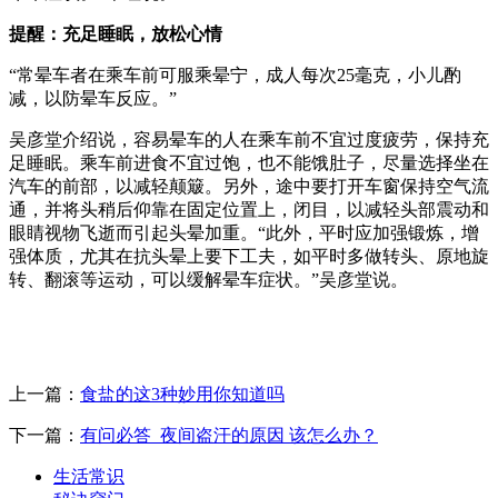
提醒：充足睡眠，放松心情
“常晕车者在乘车前可服乘晕宁，成人每次25毫克，小儿酌
减，以防晕车反应。”
吴彦堂介绍说，容易晕车的人在乘车前不宜过度疲劳，保持充
足睡眠。乘车前进食不宜过饱，也不能饿肚子，尽量选择坐在
汽车的前部，以减轻颠簸。另外，途中要打开车窗保持空气流
通，并将头稍后仰靠在固定位置上，闭目，以减轻头部震动和
眼睛视物飞逝而引起头晕加重。“此外，平时应加强锻炼，增
强体质，尤其在抗头晕上要下工夫，如平时多做转头、原地旋
转、翻滚等运动，可以缓解晕车症状。”吴彦堂说。
上一篇：
食盐的这3种妙用你知道吗
下一篇：
有问必答_夜间盗汗的原因 该怎么办？
生活常识