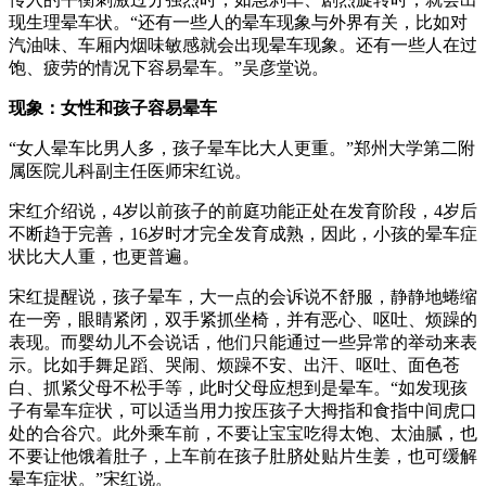
现生理晕车状。“还有一些人的晕车现象与外界有关，比如对
汽油味、车厢内烟味敏感就会出现晕车现象。还有一些人在过
饱、疲劳的情况下容易晕车。”吴彦堂说。
现象：女性和孩子容易晕车
“女人晕车比男人多，孩子晕车比大人更重。”郑州大学第二附
属医院儿科副主任医师宋红说。
宋红介绍说，4岁以前孩子的前庭功能正处在发育阶段，4岁后
不断趋于完善，16岁时才完全发育成熟，因此，小孩的晕车症
状比大人重，也更普遍。
宋红提醒说，孩子晕车，大一点的会诉说不舒服，静静地蜷缩
在一旁，眼睛紧闭，双手紧抓坐椅，并有恶心、呕吐、烦躁的
表现。而婴幼儿不会说话，他们只能通过一些异常的举动来表
示。比如手舞足蹈、哭闹、烦躁不安、出汗、呕吐、面色苍
白、抓紧父母不松手等，此时父母应想到是晕车。“如发现孩
子有晕车症状，可以适当用力按压孩子大拇指和食指中间虎口
处的合谷穴。此外乘车前，不要让宝宝吃得太饱、太油腻，也
不要让他饿着肚子，上车前在孩子肚脐处贴片生姜，也可缓解
晕车症状。”宋红说。