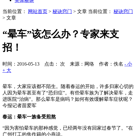
美体秘诀
当前位置：
网站首页
>
秘诀窍门
> 文章
当前位置：
秘诀窍门
> 文章
“晕车”该怎么办？专家来支
招！
时间：2016-05-13 点击：
次
来源：网络 作者：佚名
- 小
+ 大
晕车，大家应该都不陌生。随着春运的开始，许多归家心切的
人因为晕车甚至有了“恐归症”。有些晕车族为了解决晕车，走
进医院“治病”。那么晕车是病吗？如何有效缓解晕车症状呢？
今报记者苗爱军
春运：晕车一族备受煎熬
“因为害怕晕车的那种感觉，已经两年没有回家过春节了。”在
广州打工的焦作籍的小燕说。