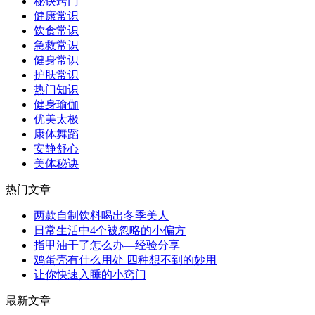
秘诀窍门
健康常识
饮食常识
急救常识
健身常识
护肤常识
热门知识
健身瑜伽
优美太极
康体舞蹈
安静舒心
美体秘诀
热门文章
两款自制饮料喝出冬季美人
日常生活中4个被忽略的小偏方
指甲油干了怎么办—经验分享
鸡蛋壳有什么用处 四种想不到的妙用
让你快速入睡的小窍门
最新文章