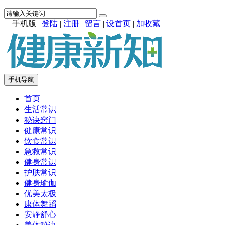
手机版
|
登陆
|
注册
|
留言
|
设首页
|
加收藏
手机导航
首页
生活常识
秘诀窍门
健康常识
饮食常识
急救常识
健身常识
护肤常识
健身瑜伽
优美太极
康体舞蹈
安静舒心