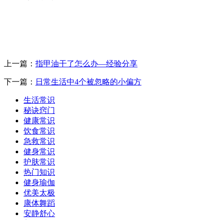
上一篇：
指甲油干了怎么办—经验分享
下一篇：
日常生活中4个被忽略的小偏方
生活常识
秘诀窍门
健康常识
饮食常识
急救常识
健身常识
护肤常识
热门知识
健身瑜伽
优美太极
康体舞蹈
安静舒心