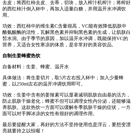
去皮；将西红柿去皮、去蒂，切块，放入榨汁机榨汁；将榨好
的西红柿汁倒入杯中，再加入适量白糖，并用温开水冲调饮
用。
功效：西红柿中的维生素C含量很高，VC能有效降低肌肤中
酪氨酸酶的活性，瓦解黑色素并抑制黑色素的生成，让肌肤白
皙水润。由于季节的原因，加以温开水冲调，既能保持VC的
营养，又适合女性寒凉的体质，是非常好的美容饮品。
自制生姜蜂蜜热饮
自备材料：生姜、蜂蜜、温开水
具体做法：将生姜切片，取5片左右投入杯中；加入少量蜂
蜜，以250ml左右的温开冲调饮用即可。
功效：生姜中含有的姜辣素可以显著减弱肌肤自由基的活力，
防止肌肤干燥老化；蜂蜜不但可以调理女性内分泌，还能够滋
养肌肤。这款热饮一方面可以缓解冬季肌肤干燥的症状，一方
面可以对手脚冰凉的女性有很好的调理作用。
最后要提醒大家，再好的方法不坚持使用也是浮云，要想变漂
亮就要持之以恒喔！