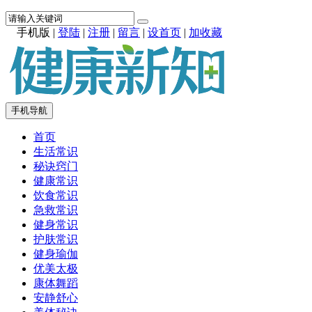
手机版
|
登陆
|
注册
|
留言
|
设首页
|
加收藏
手机导航
首页
生活常识
秘诀窍门
健康常识
饮食常识
急救常识
健身常识
护肤常识
健身瑜伽
优美太极
康体舞蹈
安静舒心