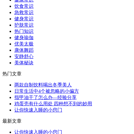
饮食常识
急救常识
健身常识
护肤常识
热门知识
健身瑜伽
优美太极
康体舞蹈
安静舒心
美体秘诀
热门文章
两款自制饮料喝出冬季美人
日常生活中4个被忽略的小偏方
指甲油干了怎么办—经验分享
鸡蛋壳有什么用处 四种想不到的妙用
让你快速入睡的小窍门
最新文章
让你快速入睡的小窍门