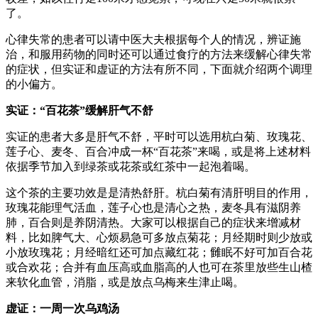
了。
心律失常的患者可以请中医大夫根据每个人的情况，辨证施
治，和服用药物的同时还可以通过食疗的方法来缓解心律失常
的症状，但实证和虚证的方法有所不同，下面就介绍两个调理
的小偏方。
实证：“百花茶”缓解肝气不舒
实证的患者大多是肝气不舒，平时可以选用杭白菊、玫瑰花、
莲子心、麦冬、百合冲成一杯“百花茶”来喝，或是将上述材料
依据季节加入到绿茶或花茶或红茶中一起泡着喝。
这个茶的主要功效是是清热舒肝。杭白菊有清肝明目的作用，
玫瑰花能理气活血，莲子心也是清心之热，麦冬具有滋阴养
肺，百合则是养阴清热。大家可以根据自己的症状来增减材
料，比如脾气大、心烦易急可多放点菊花；月经期时则少放或
小放玫瑰花；月经暗红还可加点藏红花；雠眠不好可加百合花
或合欢花；合并有血压高或血脂高的人也可在茶里放些生山楂
来软化血管，消脂，或是放点乌梅来生津止喝。
虚证：一周一次乌鸡汤