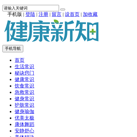
手机版
|
登陆
|
注册
|
留言
|
设首页
|
加收藏
手机导航
首页
生活常识
秘诀窍门
健康常识
饮食常识
急救常识
健身常识
护肤常识
健身瑜伽
优美太极
康体舞蹈
安静舒心