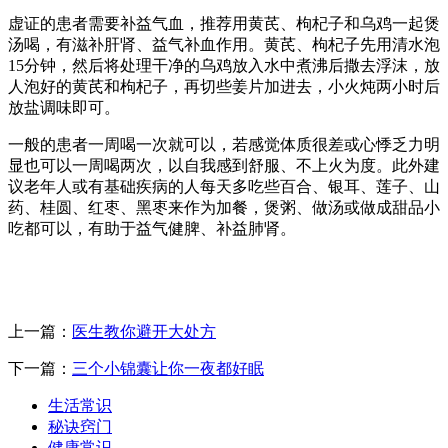
虚证的患者需要补益气血，推荐用黄芪、枸杞子和乌鸡一起煲
汤喝，有滋补肝肾、益气补血作用。黄芪、枸杞子先用清水泡
15分钟，然后将处理干净的乌鸡放入水中煮沸后撒去浮沫，放
人泡好的黄芪和枸杞子，再切些姜片加进去，小火炖两小时后
放盐调味即可。
一般的患者一周喝一次就可以，若感觉体质很差或心悸乏力明
显也可以一周喝两次，以自我感到舒服、不上火为度。此外建
议老年人或有基础疾病的人每天多吃些百合、银耳、莲子、山
药、桂圆、红枣、黑枣来作为加餐，煲粥、做汤或做成甜品小
吃都可以，有助于益气健脾、补益肺肾。
上一篇：
医生教你避开大处方
下一篇：
三个小锦囊让你一夜都好眠
生活常识
秘诀窍门
健康常识