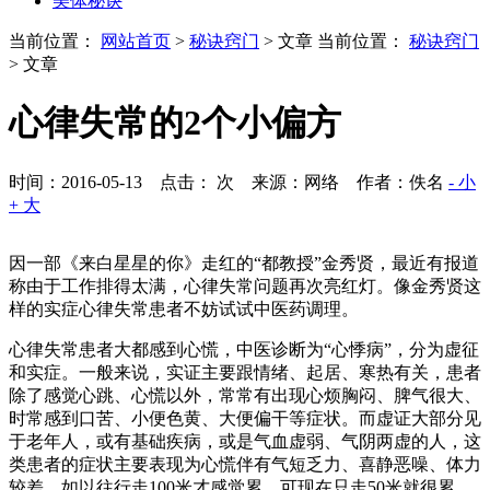
美体秘诀
当前位置：
网站首页
>
秘诀窍门
> 文章
当前位置：
秘诀窍门
> 文章
心律失常的2个小偏方
时间：2016-05-13 点击：
次
来源：网络 作者：佚名
- 小
+ 大
因一部《来白星星的你》走红的“都教授”金秀贤，最近有报道
称由于工作排得太满，心律失常问题再次亮红灯。像金秀贤这
样的实症心律失常患者不妨试试中医药调理。
心律失常患者大都感到心慌，中医诊断为“心悸病”，分为虚征
和实症。一般来说，实证主要跟情绪、起居、寒热有关，患者
除了感觉心跳、心慌以外，常常有出现心烦胸闷、脾气很大、
时常感到口苦、小便色黄、大便偏干等症状。而虚证大部分见
于老年人，或有基础疾病，或是气血虚弱、气阴两虚的人，这
类患者的症状主要表现为心慌伴有气短乏力、喜静恶噪、体力
较差，如以往行走100米才感觉累，可现在只走50米就很累