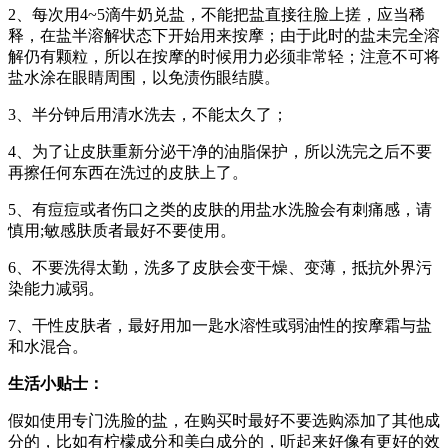
2、每次用4~5滴牛奶兑盐，不能把盐直接往脸上搓，应当稀
释，在盐半溶解状态下开始用来按摩；由于此时的盐未完全溶
解仍有颗粒，所以在按摩的时候用力必须非常轻；注意不可将
盐水涂在眼睛周围，以免渍伤眼结膜。
3、半分钟后用清水洗去，不能太久了；
4、为了让皮肤重新分泌干净的油脂保护，所以洗完之后不要
再擦任何东西在洗过的皮肤上了。
5、有痘痘或者伤口之类的皮肤的用盐水洗脸会有刺痛感，请
慎用;敏感肤质者最好不要使用。
6、不要洗得太勤，洗多了皮肤会变干燥、变薄，抵抗外界污
染能力减弱。
7、干性皮肤者，最好用加一匙水溶性或弱油性的按摩霜与盐
和水混合。
生活小贴士：
假如使用专门洗脸的盐，在购买时最好不要选购添加了其他成
分的，比如有柠檬成分和美白成分的，听起来好像有更好的效