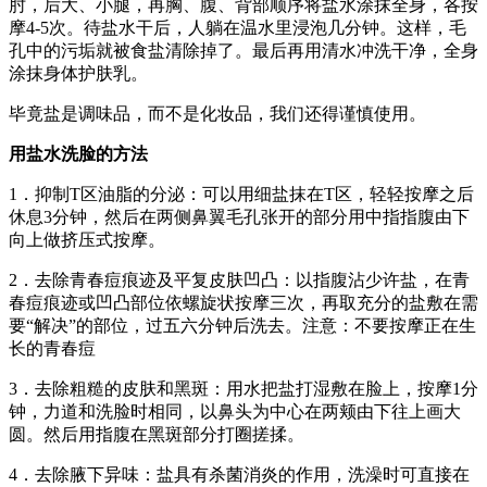
肘，后大、小腿，再胸、腹、背部顺序将盐水涂抹全身，各按
摩4-5次。待盐水干后，人躺在温水里浸泡几分钟。这样，毛
孔中的污垢就被食盐清除掉了。最后再用清水冲洗干净，全身
涂抹身体护肤乳。
毕竟盐是调味品，而不是化妆品，我们还得谨慎使用。
用盐水洗脸的方法
1．抑制T区油脂的分泌：可以用细盐抹在T区，轻轻按摩之后
休息3分钟，然后在两侧鼻翼毛孔张开的部分用中指指腹由下
向上做挤压式按摩。
2．去除青春痘痕迹及平复皮肤凹凸：以指腹沾少许盐，在青
春痘痕迹或凹凸部位依螺旋状按摩三次，再取充分的盐敷在需
要“解决”的部位，过五六分钟后洗去。注意：不要按摩正在生
长的青春痘
3．去除粗糙的皮肤和黑斑：用水把盐打湿敷在脸上，按摩1分
钟，力道和洗脸时相同，以鼻头为中心在两颊由下往上画大
圆。然后用指腹在黑斑部分打圈搓揉。
4．去除腋下异味：盐具有杀菌消炎的作用，洗澡时可直接在