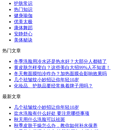
护肤常识
热门知识
健身瑜伽
优美太极
康体舞蹈
安静舒心
美体秘诀
热门文章
冬季洗脸用冷水还是热水好？大部分人都错了
黄皮肤怎样变白？这些美白大招99%人不知道！
冬天敷面膜怕冷咋办？加热面膜会影响效果吗
几个祛皱纹小妙招让你年轻10岁
化妆品、护肤品要经常换着牌子用吗？
最新文章
几个祛皱纹小妙招让你年轻10岁
盐水洗脸有什么好处 要注意哪些事项
秋天用什么洗脸可以祛斑
秋季皮肤干燥怎么办，教你如何补水保养