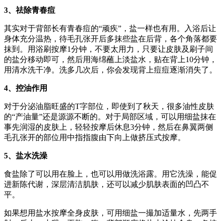
3、祛除青春痘
其实对于背部长有青春痘的“顽疾”，盐一样也有用。入浴后让
身体充分温热，待毛孔张开后多抹些盐在后背，各个角落都要
抹到。用浴刷按摩1分钟，不要太用力，只要让皮肤及刷子间
的盐分移动即可，然后用海绵蘸上淡盐水，贴在背上10分钟，
用清水洗干净。洗多几次后，你会发现背上痘痘逐渐消失了。
4、控油作用
对于分泌油脂旺盛的T字部位，即使到了秋天，很多油性皮肤
的“产油量”还是源源不断的。对于局部区域，可以用细盐抹在
事先润湿的皮肤上，轻轻按摩后休息3分钟，然后在鼻翼两侧
毛孔张开的部位用中指指腹由下向上做挤压式按摩。
5、盐水洗澡
食盐除了可以用在脸上，也可以用做洗浴露。用它洗澡，能促
进新陈代谢，深层清洁肌肤，还可以减少肌肤表面的凹凸不
平。
如果想用盐水按摩全身皮肤，可用细盐一撮加适量水，先两手