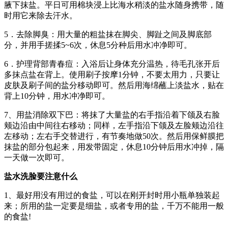
腋下抹盐。平日可用棉块浸上比海水稍淡的盐水随身携带，随
时用它来除去汗水。
5．去除脚臭：用大量的粗盐抹在脚尖、脚趾之间及脚底部
分，并用手搓揉5~6次，休息5分种后用水冲净即可。
6．护理背部青春痘：入浴后让身体充分温热，待毛孔张开后
多抹点盐在背上。使用刷子按摩1分钟，不要太用力，只要让
皮肤及刷子间的盐分移动即可。然后用海绵蘸上淡盐水，贴在
背上10分钟，用水冲净即可。
7、用盐消除双下巴：将抹了大量盐的右手指沿着下颌及右脸
颊边沿由中间往右移动；同样，左手指沿下颌及左脸颊边沿往
左移动；左右手交替进行，有节奏地做50次。然后用保鲜膜把
抹盐的部分包起来，用发带固定，休息10分钟后用水冲掉，隔
一天做一次即可。
盐水洗脸要注意什么
1、最好用没有用过的食盐，可以在刚开封时用小瓶单独装起
来；所用的盐一定要是细盐，或者专用的盐，千万不能用一般
的食盐!