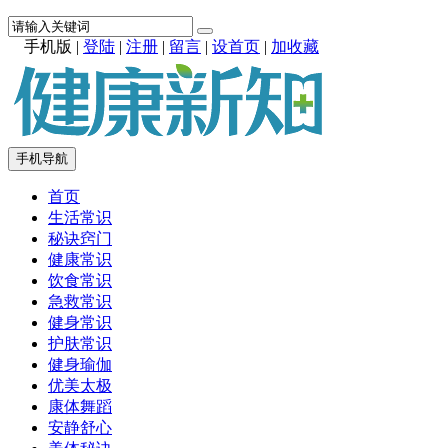
手机版
|
登陆
|
注册
|
留言
|
设首页
|
加收藏
手机导航
首页
生活常识
秘诀窍门
健康常识
饮食常识
急救常识
健身常识
护肤常识
健身瑜伽
优美太极
康体舞蹈
安静舒心