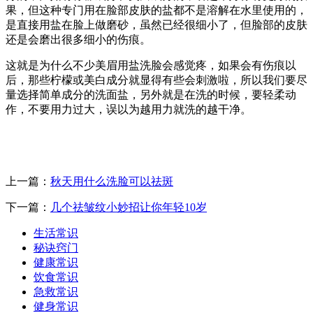
果，但这种专门用在脸部皮肤的盐都不是溶解在水里使用的，
是直接用盐在脸上做磨砂，虽然已经很细小了，但脸部的皮肤
还是会磨出很多细小的伤痕。
这就是为什么不少美眉用盐洗脸会感觉疼，如果会有伤痕以
后，那些柠檬或美白成分就显得有些会刺激啦，所以我们要尽
量选择简单成分的洗面盐，另外就是在洗的时候，要轻柔动
作，不要用力过大，误以为越用力就洗的越干净。
上一篇：
秋天用什么洗脸可以祛斑
下一篇：
几个祛皱纹小妙招让你年轻10岁
生活常识
秘诀窍门
健康常识
饮食常识
急救常识
健身常识