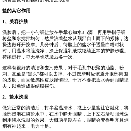
盐的其它作用
1、美容护肤
洗脸后，把一小勺细盐放在手掌心加水3-5滴，再用手指仔细
将盐和水搅拌均匀，然后沾着盐水从额部自上而下的搽抹，边
搽边做环开按摩。几分钟后，待脸上的盐水干透呈白粉时状
时，用温水将脸洗净，涂上保湿乳液或继续正常的护肤步骤。
持续进行，每天早晚洗脸后各一次。
这样有很好的清洁和去污效果，对于毛孔中积聚的油脂、粉
刺、甚至是“黑头”都可以去掉。不过按摩时应该避开眼部周围
的皮肤，而且敏感性皮肤谨慎些。千万不要把盐水弄到眼睛里
去，以免造成眼结膜损伤。
2、盐水洗眼
做完正常的清洁后，打半盆温清水，撒上少量盐让它融化，将
脸部浸泡在淡盐水中，在水中睁开眼睛，上下左右活动眼球达
到用淡水洗眼的效果。大概两星期左右，眼睛会变得明亮且炯
炯有神起来，电力十足。